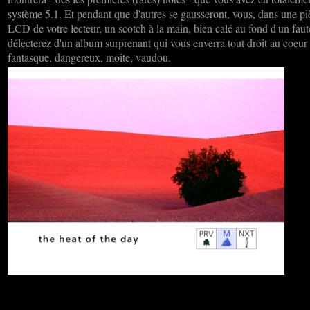
système 5.1. Et pendant que d'autres se gausseront, vous, dans une piè
LCD de votre lecteur, un scotch à la main, bien calé au fond d'un fau
délecterez d'un album surprenant qui vous enverra tout droit au coeur
fantasque, dangereux, moite, vaudou.