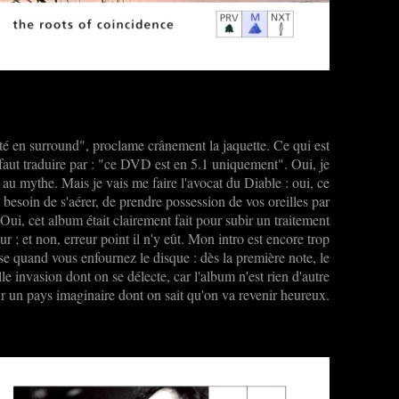
té en surround", proclame crânement la jaquette. Ce qui est
 faut traduire par : "ce DVD est en 5.1 uniquement". Oui, je
, au mythe. Mais je vais me faire l'avocat du Diable : oui, ce
e besoin de s'aérer, de prendre possession de vos oreilles par
 Oui, cet album était clairement fait pour subir un traitement
reur ; et non, erreur point il n'y eût. Mon intro est encore trop
sse quand vous enfournez le disque : dès la première note, le
e invasion dont on se délecte, car l'album n'est rien d'autre
r un pays imaginaire dont on sait qu'on va revenir heureux.