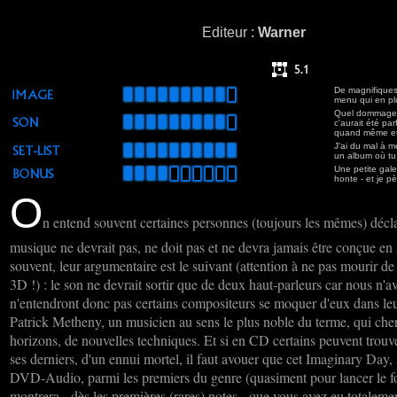
Editeur :
Warner
De magnifiques
menu qui en pl
Quel dommage qu
c'aurait été pa
quand même et
J'ai du mal à m
un album où tu a
Une petite gale
honte - et je p
O
n entend souvent certaines personnes (toujours les mêmes) déclare
musique ne devrait pas, ne doit pas et ne devra jamais être conçue en 5
souvent, leur argumentaire est le suivant (attention à ne pas mourir de
3D !) : le son ne devrait sortir que de deux haut-parleurs car nous n'av
n'entendront donc pas certains compositeurs se moquer d'eux dans leu
Patrick Metheny, un musicien au sens le plus noble du terme, qui ch
horizons, de nouvelles techniques. Et si en CD certains peuvent trouv
ses derniers, d'un ennui mortel, il faut avouer que cet Imaginary Day, 
DVD-Audio, parmi les premiers du genre (quasiment pour lancer le for
montrera - dès les premières (rares) notes - que vous avez eu totalemen