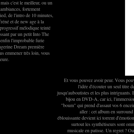
mais c'est le meilleur, ou un
s ambiances, fortement
ed, de l'intro de 10 minutes,
fréné et de new age à la
progressif mélodique teinté
ssant par un petit Into The
enfin l'improbable furie
angerine Dream première
vous emmener très loin, vous
heure.
Et vous pouvez avoir peur. Vous pouv
l'idée d'écouter un seul titre 
jusqu'auboutistes et les plus intriguants.
bijou en DVD-A, car ici, l'immersion 
"boum" qui prend d'assaut vos 6 encein
aller : cet album en surround
éblouissante devient ici torrent d'émotio
surtout les synthétiseurs sont omn
musicale en patisse. Un regret ? O