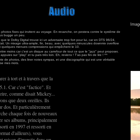
Ima
 photos fixes qui invitent au voyage. En revanche, on pestera contre le système de
us bugge un peu.
e le Dolby Digital trouve ici un adversaire trop fort pour lui, car en DTS 96/24,
rfait. Un mixage ultra-ample, fin, beau, avec quelques minuscules downmix overflow
 quelques menues compressions qui empêchent le 10.
ettre moins car c'est un disque au carrefour de tout ce que le "jazz" peut proposer,
ppuies sur "play" et tu pars très loin. Eh, reviens ! T'as pas fini de lire ! ^^
rie de photos, des liner notes sympas, et une discographie qui est une véritable
èse mes mots.
r à tort et à travers que la
.1. Car c'est "factice". Et
 rire, comme disait Mickey...
ons que deux oreilles. Ils
r dos. Et particulièrement
erche chaque fois de nouveaux
er ses albums, principalement
sorti en 1997 et ressorti en
mat d'ailleurs), vous
t raison d'investir dans un