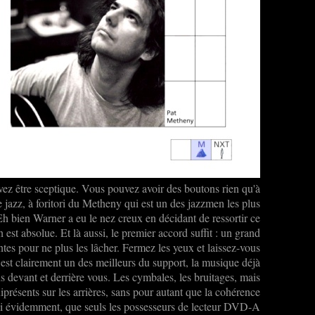
ez être sceptique. Vous pouvez avoir des boutons rien qu'à
de jazz, à foritori du Metheny qui est un des jazzmen les plus
 Eh bien Warner a eu le nez creux en décidant de ressortir ce
est absolue. Et là aussi, le premier accord suffit : un grand
tes pour ne plus les lâcher. Fermez les yeux et laissez-vous
 est clairement un des meilleurs du support, la musique déjà
ns devant et derrière vous. Les cymbales, les bruitages, mais
iprésents sur les arrières, sans pour autant que la cohérence
ui évidemment, que seuls les possesseurs de lecteur DVD-A