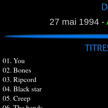
27 mai 1994 -
01. You
02. Bones
03. Ripcord
04. Black star
05. Creep
06. The bends