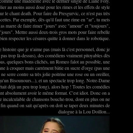
 comme une madeleine avec le dernier single de Liane Foly.
lier au moins aussi doué pour les rimes et les effets de style
ur le chant death. Pour faire du Presgurvic, ce n'est pas très
 recettes. Par exemple, dès qu'il faut une rime en "ar", tu mets
en as marre de faire rimer "jours" avec "amour" et "toujours",
 "jours". Mettre aussi deux-trois gros mots pour faire rebelle
 bien respecter les césures quitte à donner dans le robotique.
e histoire que je n'aime pas (mais là c'est personnel, donc je
 pas trop là-dessus), des comédiens vraiment pitoyables dès
 pas, quelques bons clichés, un Romeo falot au possible, une
nne à croquer mais carrément bâtie en sucre d'orge (pas une
ne serre contre sa très jolie poitrine une rose ou un oreiller,
u'un Bisounours...), et un spectacle trop long. Notre-Dame
 était déjà un peu trop long), alors hop ! Toutes les comédies
nt absolument avoir le même format. C'est idiot. Donc on a
e incalculable de chansons bouche-trou, dont en plus on ne
 fin quand on sait qu'après on doit se taper deux minutes de
dialogue à la Lou Doillon...