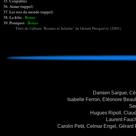
35. Coupables
36.
Aimer (rappel)
37. Les rois du monde (rappel)
38. La folie
- Bonus
39. Pourquoi
- Bonus
Tirés de l'album "Roméo et Juliette" de Gérard Presgurvic (2001)
Damien Sargue, Cé
Isabelle Ferron, Eléonore Beau
Se
Hugues Ripoll, Claud
Laurent Fauch
Carolin Petit, Celmar Engel, Gérar