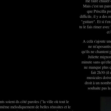
me faire chialer
Mais c'est un paro
que Priscilla po
difficile, il y a des
"guitare". Et si t'
tu le fais rimer avec
et
A celà s'ajoute un
ne m'apesantis
qu'ils ne chantent
Juliette migno
minute sans qu'elle 
ne manque plus q
fait 2h30 (il
musicales doive
droit à un nombr
souhaite pas la
ts soient-ils côté paroles ("la ville où tout le
nd même mélodiquement de belles réussites et le