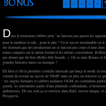
D
ans la tristement célèbre série "ne laissons pas passer les oppor
pour le meilleur et euh... pour le pire ? Vu le succès inestimable (et à
été étonnant que des producteurs ne se lancent pas corps et âme dans
toutes calquées sur le même format et les mêmes conventions. Reflexe 
pas donné que du bon (Belles bêle beuark...). Où se situe Romeo et Jul
grandes histoires mises en musique ?
Eh bien ce fût la première comédie musicale qui lança la mode (et non 
volonté de revenir au succès de NDdP, mais en plus on retrouve ce qui
: les singles formatés et calibrés tendance OGM, les comédiens parfois
gueule, les intermèdes parlés d'une platitude confondante, et heureus
ambitieuses. Eh oui, tout ça se retrouve dans R&J, oeuvre unique, et 
Presgurvic.