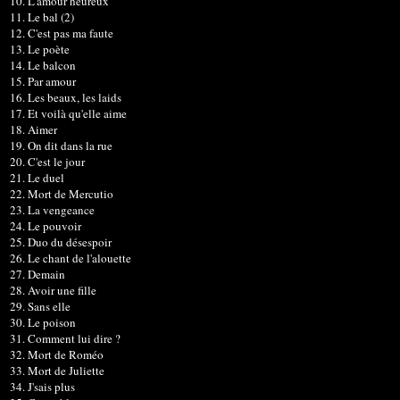
10. L'amour heureux
11. Le bal (2)
12. C'est pas ma faute
13. Le poète
14. Le balcon
15. Par amour
16. Les beaux, les laids
17. Et voilà qu'elle aime
18. Aimer
19. On dit dans la rue
20. C'est le jour
21. Le duel
22. Mort de Mercutio
23. La vengeance
24. Le pouvoir
25. Duo du désespoir
26. Le chant de l'alouette
27. Demain
28. Avoir une fille
29. Sans elle
30. Le poison
31. Comment lui dire ?
32. Mort de Roméo
33. Mort de Juliette
34. J'sais plus