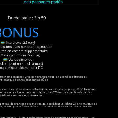
des passages parlés
Durée totale :
3 h 59
Interviews
(21 min)
res très laids sur tout le spectacle
titres en caméra supplémentaire
Making-of officiel
(12 min)
Bande-annonce
 clips (dont un kitsch à mort)
conomiseur d'écran pour PC
este n'est pas gégé : 1.66 non anamorphique, en zoomé la définition est
 l'image, les blancs sont parfois brûlés.
ur les percussions et une définition des voix (chantées, pas parlées) fluctuante.
s mais on ne loupe pas grand chose... Le DTS est plus précis mais ca n'est
tialisation est vraiment décevante.
 a pas mal de chansons bouche-trou qui possèdent un thème ET une musique de
ils sont parfois à mourir de rire. Par contre la balance de l'histoire est très
intéressants... Surtout intéressants pour les amateurs de chorégraphies. Les