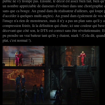
public ne s'y trompe pas. Ensuite, le décor est assez bien fait, bien qu
un nombre appréciable de danseurs d'évoluer dans une chorégraphie qu
sans que ca bouge. Au grand dam du réalisateur d'ailleurs, qui loupe
d'accéder à quelques multi-angles). Au grand dam également de vos té
l'image n'a rien de monstrueux, mais il n'y a pas un plan sans qu'il y a
compression foirée, là la définition qui chute; ici une couleur qui bave
décevant que côté son, le DTS est correct sans être révolutionnaire. E
pu prendre un vrai batteur tant qu'ils y étaient, niark ! (Cela dit, qua
plat, c'est normal !).