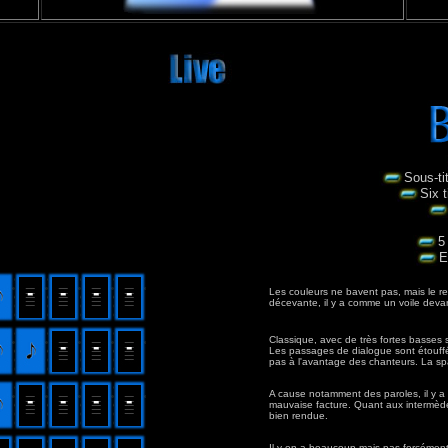
Sous-tit
Six 
5
E
Les couleurs ne bavent pas, mais le r
décevante, il y a comme un voile devant
Classique, avec de très fortes basses s
Les passages de dialogue sont étouffé
pas à l'avantage des chanteurs. La spa
A cause notamment des paroles, il y
mauvaise facture. Quant aux intermèdes, 
bien rendue.
Il y en a beaucoup mais pas forcément 