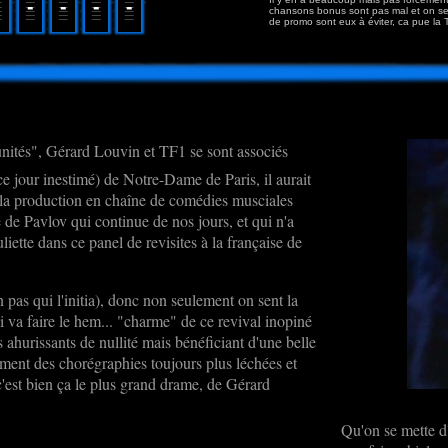
chansons bonus sont pas mal et on se
de promo sont eux à éviter, ca pue la 
tunités", Gérard Louvin et TF1 se sont associés
 ce jour inestimé) de Notre-Dame de Paris, il aurait
 la production en chaîne de comédies musciales
de Pavlov qui continue de nos jours, et qui n'a
iette dans ce panel de revisites à la française de
pas qui l'initia), donc non seulement on sent la
 va faire le hem... "charme" de ce revival inopiné
 ahurissants de nullité mais bénéficiant d'une belle
ement des chorégraphies toujours plus léchées et
c'est bien ça le plus grand drame, de Gérard
Qu'on se mette d'