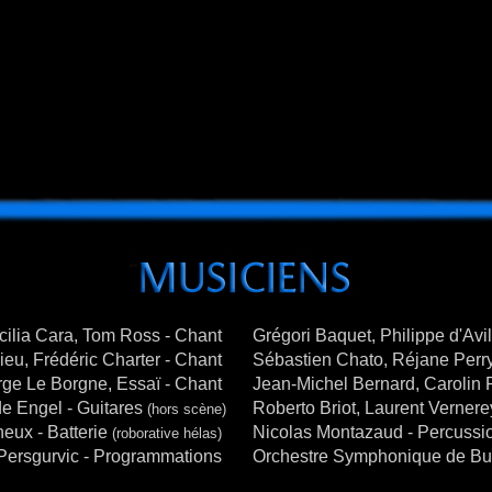
cilia Cara, Tom Ross - Chant
Grégori Baquet, Philippe d'Avil
lieu, Frédéric Charter - Chant
Sébastien Chato, Réjane Perry
rge Le Borgne, Essaï - Chant
Jean-Michel Bernard, Carolin Pe
e Engel - Guitares
Roberto Briot, Laurent Vernere
(hors scène)
eux - Batterie
Nicolas Montazaud - Percussi
(roborative hélas)
d Persgurvic - Programmations
Orchestre Symphonique de Buda