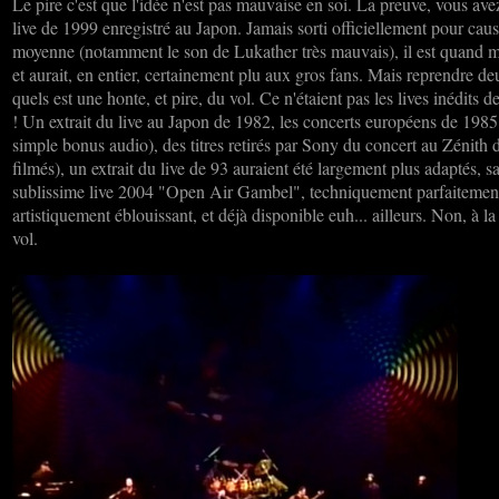
Le pire c'est que l'idée n'est pas mauvaise en soi. La preuve, vous ave
live de 1999 enregistré au Japon. Jamais sorti officiellement pour cau
moyenne (notamment le son de Lukather très mauvais), il est quand 
et aurait, en entier, certainement plu aux gros fans. Mais reprendre d
quels est une honte, et pire, du vol. Ce n'étaient pas les lives inédits
! Un extrait du live au Japon de 1982, les concerts européens de 19
simple bonus audio), des titres retirés par Sony du concert au Zénith 
filmés), un extrait du live de 93 auraient été largement plus adaptés, 
sublissime live 2004 "Open Air Gambel", techniquement parfaitement
artistiquement éblouissant, et déjà disponible euh... ailleurs. Non, à l
vol.