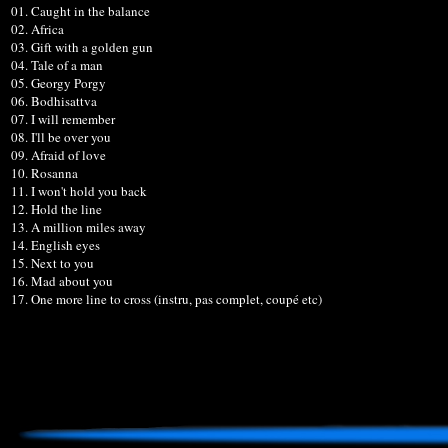
01. Caught in the balance
02. Africa
03. Gift with a golden gun
04. Tale of a man
05. Georgy Porgy
06. Bodhisattva
07. I will remember
08. I'll be over you
09. Afraid of love
10. Rosanna
11. I won't hold you back
12. Hold the line
13. A million miles away
14. English eyes
15. Next to you
16. Mad about you
17. One more line to cross (instru, pas complet, coupé etc)