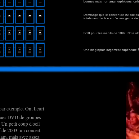
bonnes mais non anamorphiques, celle
Dommage que le concert de 90 soit plus
totalement factice et n'a rien gardé de 
3/10 pour les inédits de 1999. Note ult
Une biographie largement supérieure à
par exemple. Ont fleuri
lques DVD de groupes
 Un petit coup d'oeil
if de 2003, un concert
dam, mais avec assez