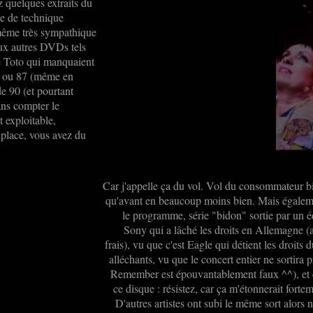
z quelques extraits du
se de technique
même très sympathique
eux autres DVDs tels
 de Toto qui manquaient
85 ou 87 (même en
de 90 (et pourtant
sans compter le
 exploitable,
a place, vous avez du
Car j'appelle ça du vol. Vol du consommateur b
qu'avant en beaucoup moins bien. Mais égaleme
le programme, série "bidon" sortie par un édi
Sony qui a lâché les droits en Allemagne (ap
frais), vu que c'est Eagle qui détient les droits 
alléchants, vu que le concert entier ne sortira
Remember est épouvantablement faux ^^), et 
ce disque : résistez, car ça m'étonnerait fort
D'autres artistes ont subi le même sort alors 