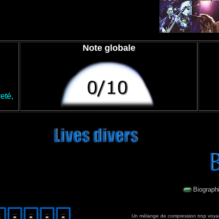
Note globale
eté,
Biograph
Un mélange de compression trop voyan