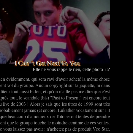
Elle ne vous rappelle rien, cette photo ?!?
ien évidemment, qui sera ravi d'avoir acheté la même chose
nt vol du groupe. Aucun copyright sur la jaquette, ni dans
teur tout aussi bidon, et qu'on n'aille pas me dire que c'est
rès tout, le scandale (bis) "Past to Present" est encore tout
du live de 2003 ! Alors je sais que les titres de 1999 sont très
 probablement jamais (et encore, Lukather vocalement sur I'll
que beaucoup d'amoureux de Toto seront tentés de prendre
ement que le groupe touche le moindre centime de ces ventes.
ne vous laissez pas avoir : n'achetez pas de produit Veo Star,